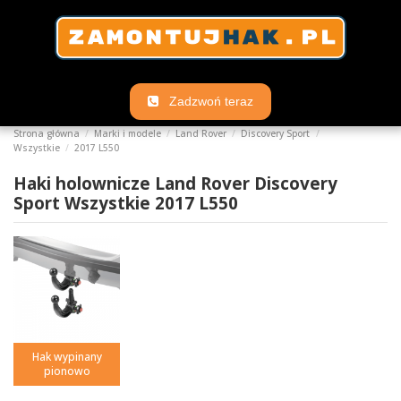
Zadzwoń teraz
Strona główna
Marki i modele
Land Rover
Discovery Sport
Wszystkie
2017 L550
Haki holownicze Land Rover Discovery
Sport Wszystkie 2017 L550
Hak wypinany
pionowo