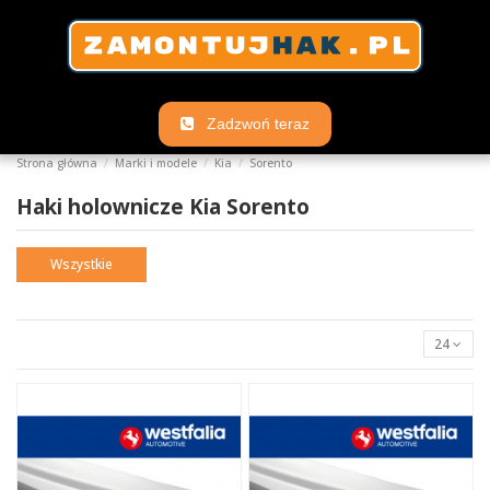
Zadzwoń teraz
Strona główna
Marki i modele
Kia
Sorento
Haki holownicze Kia Sorento
Wszystkie
24