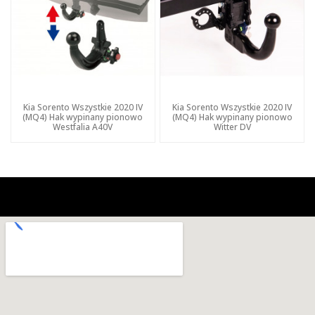
Kia Sorento Wszystkie 2020 IV
Kia Sorento Wszystkie 2020 IV
(MQ4) Hak wypinany pionowo
(MQ4) Hak wypinany pionowo
Westfalia A40V
Witter DV