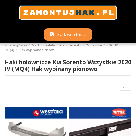
Zadzwoń teraz
Strona główna
Marki i modele
Kia
Sorento
Wszystkie
2020 IV
(MQ4)
Hak wypinany pionowo
Haki holownicze Kia Sorento Wszystkie 2020
IV (MQ4) Hak wypinany pionowo
2