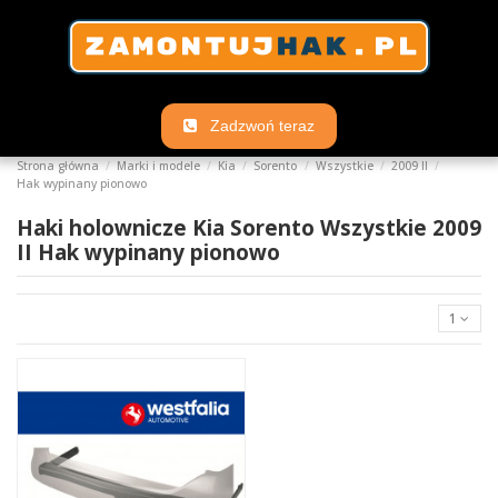
Zadzwoń teraz
Strona główna
Marki i modele
Kia
Sorento
Wszystkie
2009 II
Hak wypinany pionowo
Haki holownicze Kia Sorento Wszystkie 2009
II Hak wypinany pionowo
1