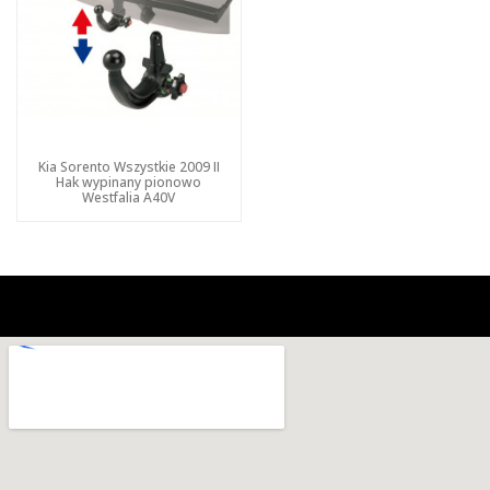
Kia Sorento Wszystkie 2009 II
Hak wypinany pionowo
Westfalia A40V