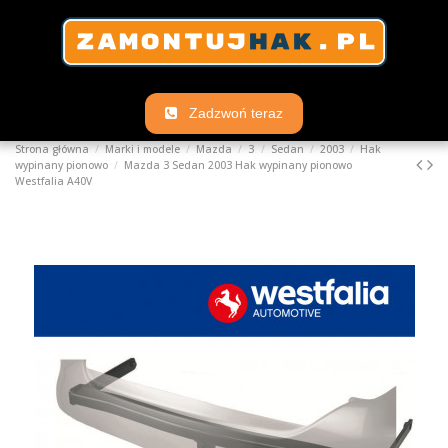
Zadzwoń teraz
Strona główna
Marki i modele
Mazda
3
Sedan
2003
Hak
wypinany pionowo
Mazda 3 Sedan 2003 Hak wypinany pionowo
Westfalia A40V