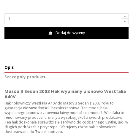
Dodaj do wyceny
Opis
Szczegóły produktu
Mazda 3 Sedan 2003 Hak wypinany pionowo Westfalia
A40V
Hak holowniczy Westfalia A40V do Mazdy 3 Sedan z 2003 roku to
gwarancja niezawodności i bezpieczeństwa. Ten model haku
wypinanego pionowo zapewnia łatwy montaż i demontaż. Westfalia to
renomowany producent, znany z wysokiej jakości swoich produktów.
Ten hak doskonale sprawdzi się zarówno do codziennego użytku, jak i w
długich podróżach z przyczepą. Oferujemy różne
haki holownicze
dostosowane do Twoich potrzeb.