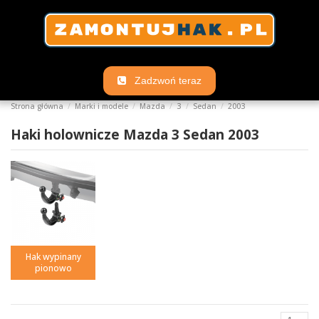
Zadzwoń teraz
Strona główna
Marki i modele
Mazda
3
Sedan
2003
Haki holownicze Mazda 3 Sedan 2003
Hak wypinany
pionowo