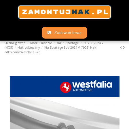
Zadzwoń teraz
Strona główna
Marki i modele
Kia
Sportage
SUV
2024 V
(NQ5)
Hak odkręcany
Kia Sportage SUV 2024 V (NQ5) Hak
odkręcany Westfalia F20