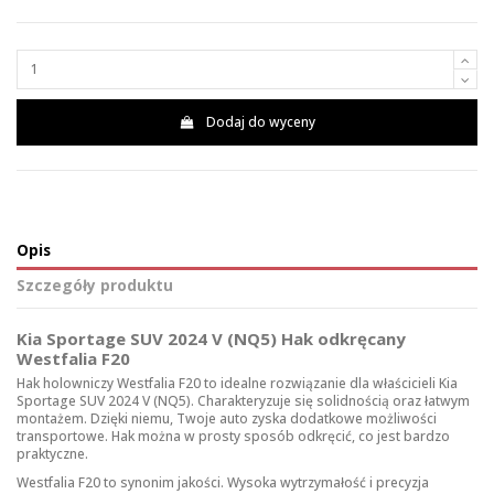
Dodaj do wyceny
Opis
Szczegóły produktu
Kia Sportage SUV 2024 V (NQ5) Hak odkręcany
Westfalia F20
Hak holowniczy Westfalia F20 to idealne rozwiązanie dla właścicieli Kia
Sportage SUV 2024 V (NQ5). Charakteryzuje się solidnością oraz łatwym
montażem. Dzięki niemu, Twoje auto zyska dodatkowe możliwości
transportowe. Hak można w prosty sposób odkręcić, co jest bardzo
praktyczne.
Westfalia F20 to synonim jakości. Wysoka wytrzymałość i precyzja