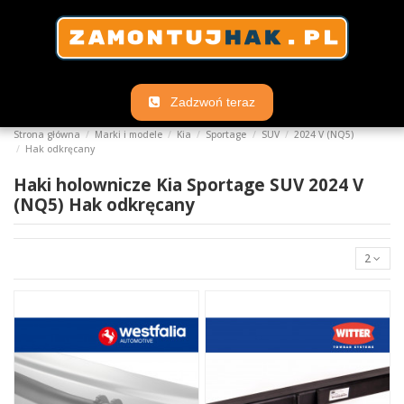
Zadzwoń teraz
Strona główna
Marki i modele
Kia
Sportage
SUV
2024 V (NQ5)
Hak odkręcany
Haki holownicze Kia Sportage SUV 2024 V
(NQ5) Hak odkręcany
2