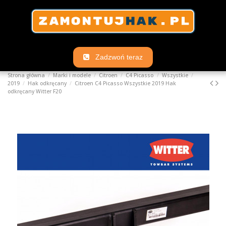
Zadzwoń teraz
Strona główna
Marki i modele
Citroen
C4 Picasso
Wszystkie
2019
Hak odkręcany
Citroen C4 Picasso Wszystkie 2019 Hak
odkręcany Witter F20