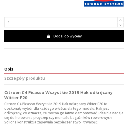
Dodaj do wyceny
Opis
Szczegóły produktu
Citroen C4 Picasso Wszystkie 2019 Hak odkręcany
Witter F20
Citroen C4 Picasso Wszystkie 2019 Hak odkręcany Witter F20 to
doskonały wybór dla każdego właściciela tego modelu. Hak jest
odkręcany, co oznacza, że można go łatwo demontować. Idealnie nadaje
się do holowania przyczep czy montażu bagażników rowerowych.
Solidna konstrukcja zapewnia bezpieczeństwo i trwałość.