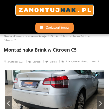
Zadzwoń teraz
Strona główna
Nasze realizacje
Citroën
Montaż haka Brink w
Citroen C5
Montaż haka Brink w Citroen C5
Brink, montaz haka, citroen c5
3 October 2024
Citroën
0
likes