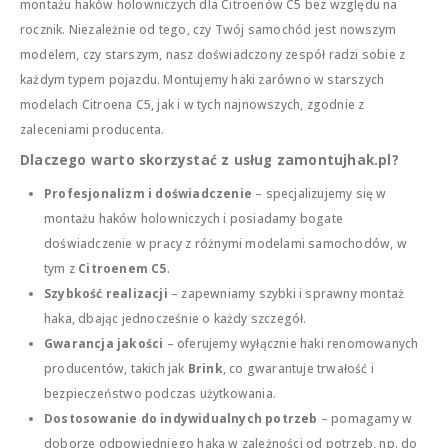
montażu haków holowniczych dla Citroenów C5 bez względu na
rocznik. Niezależnie od tego, czy Twój samochód jest nowszym
modelem, czy starszym, nasz doświadczony zespół radzi sobie z
każdym typem pojazdu. Montujemy haki zarówno w starszych
modelach Citroena C5, jak i w tych najnowszych, zgodnie z
zaleceniami producenta.
Dlaczego warto skorzystać z usług zamontujhak.pl?
Profesjonalizm i doświadczenie
– specjalizujemy się w
montażu haków holowniczych i posiadamy bogate
doświadczenie w pracy z różnymi modelami samochodów, w
tym z
Citroenem C5
.
Szybkość realizacji
– zapewniamy szybki i sprawny montaż
haka, dbając jednocześnie o każdy szczegół.
Gwarancja jakości
– oferujemy wyłącznie haki renomowanych
producentów, takich jak
Brink
, co gwarantuje trwałość i
bezpieczeństwo podczas użytkowania.
Dostosowanie do indywidualnych potrzeb
– pomagamy w
doborze odpowiedniego haka w zależności od potrzeb, np. do