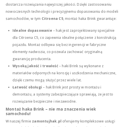
dostarcza rozwiązania najwyższej jakości. Dzięki zastosowaniu
nowoczesnych technologii i precyzyjnemu dopasowaniu do modeli
samochodów, w tym
Citroena C5
, montaż haka Brink gwarantuje:
Idealne dopasowanie
– hak jest zaprojektowany specjalnie
dla Citroena C5, co zapewnia idealne połączenie z konstrukcją
pojazdu. Montaż odbywa się bez ingerencji w fabryczne
elementy nadwozia, co pozwala zachować oryginalną
gwarancję producenta.
Wysoką jakość i trwałość
– haki Brink są wykonane z
materiałów odpornych na korozję i uszkodzenia mechaniczne,
dzięki czemu mogą służyć przez wiele lat.
Łatwość obsługi
– hak Brink jest prosty w montażu i
demontażu, a systemy zabezpieczające sprawiają, że jest to
rozwiązanie bezpieczne i niezawodne.
Montaż haka Brink – nie ma znaczenia wiek
samochodu!
W naszej firmie
zamontujhak.pl
oferujemy kompleksowe usługi