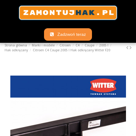
Zadzwoń teraz
Strona główna
Marki i modele
Citroen
C4
Coupe
2005 I
Hak odkręcany
Citroen C4 Coupe 2005 I Hak odkręcany Witter F20