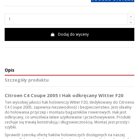
Dodaj do wyceny
Opis
Szczegóły produktu
Citroen C4 Coupe 2005 I Hak odkręcany Witter F20
Ten wysokiej jakości hak holowniczy Witter F20, dedykowany do Citroena
C4 Coupe 2005, zapewnia niezawodność i bezpieczeństwo. Jest idealny
do holowania przyczep i montażu bagażników rowerowych. Hak jest
odkręcany, co umożliwia łatwe użytkowanie i przechowywanie. Produkt
cechuje się trwałą konstrukcją i długowiecznością. Montaż jest prosty i
szybki.
Sprawdź szeroką ofertę
haków holowniczych
dostępnych na naszej