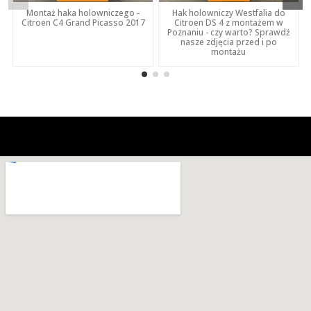
Montaż haka holowniczego -
Hak holowniczy Westfalia do
Citroen C4 Grand Picasso 2017
Citroen DS 4 z montażem w
Poznaniu - czy warto? Sprawdź
nasze zdjęcia przed i po
montażu