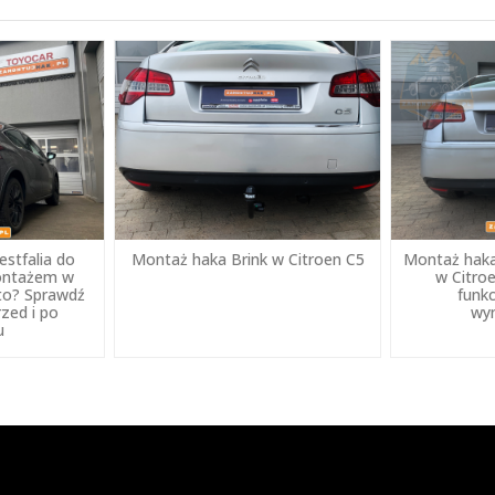
stfalia do
Montaż haka Brink w Citroen C5
Montaż haka
montażem w
w Citroe
to? Sprawdź
funkc
rzed i po
wy
u