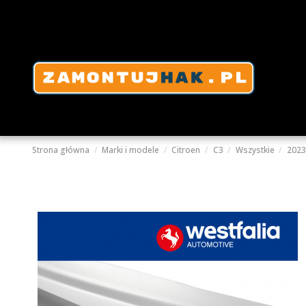
Strona główna
Marki i modele
Citroen
C3
Wszystkie
2023