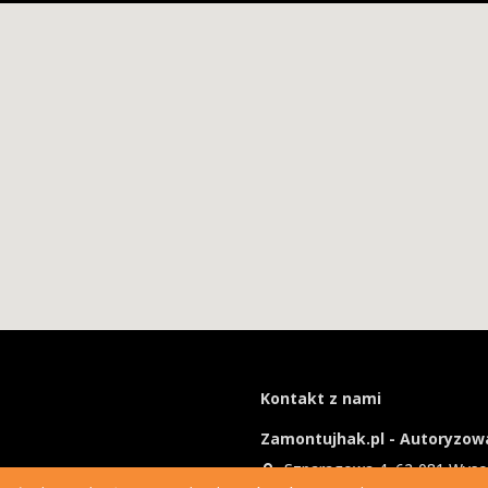
Kontakt z nami
Zamontujhak.pl - Autoryzowa
Szparagowa 4, 62-081 Wys