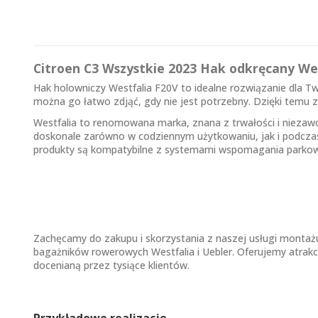
Citroen C3 Wszystkie 2023 Hak odkręcany We
Hak holowniczy Westfalia F20V to idealne rozwiązanie dla Tw
można go łatwo zdjąć, gdy nie jest potrzebny. Dzięki tem
Westfalia to renomowana marka, znana z trwałości i nieza
doskonale zarówno w codziennym użytkowaniu, jak i podcza
produkty są kompatybilne z systemami wspomagania parkow
Zachęcamy do zakupu i skorzystania z naszej usługi mont
bagażników rowerowych Westfalia i Uebler. Oferujemy atrak
docenianą przez tysiące klientów.