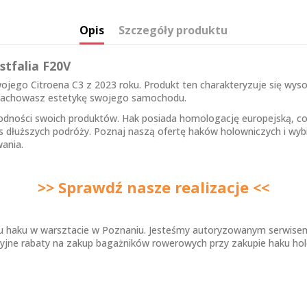
Opis
Szczegóły produktu
stfalia F20V
ojego Citroena C3 z 2023 roku. Produkt ten charakteryzuje się wyso
u zachowasz estetykę swojego samochodu.
wodności swoich produktów. Hak posiada homologację europejską, c
s dłuższych podróży. Poznaj naszą ofertę
haków holowniczych
i wyb
ania.
>> Sprawdź nasze realizacje <<
ażu haku w warsztacie w Poznaniu. Jesteśmy autoryzowanym serwis
cyjne rabaty na zakup bagażników rowerowych przy zakupie haku ho