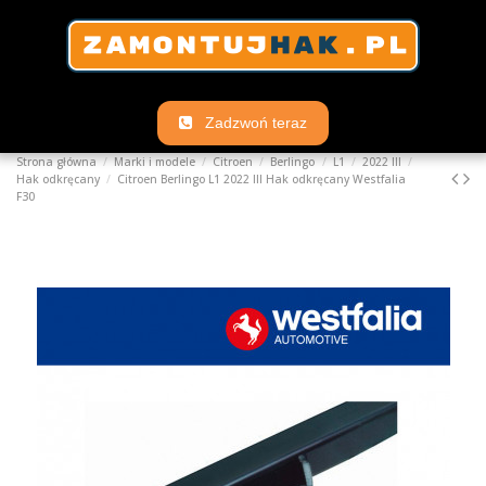
Zadzwoń teraz
Strona główna
Marki i modele
Citroen
Berlingo
L1
2022 III
Hak odkręcany
Citroen Berlingo L1 2022 III Hak odkręcany Westfalia
F30