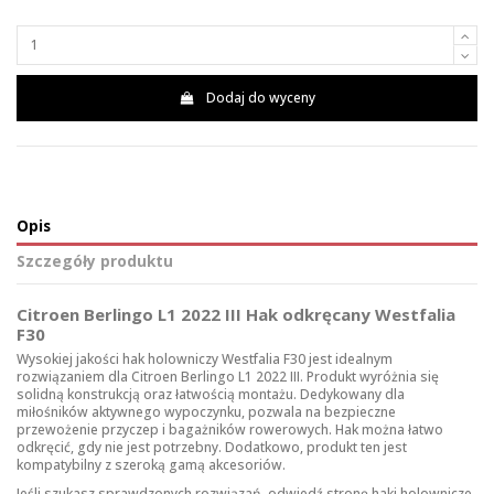
Dodaj do wyceny
Opis
Szczegóły produktu
Citroen Berlingo L1 2022 III Hak odkręcany Westfalia
F30
Wysokiej jakości hak holowniczy Westfalia F30 jest idealnym
rozwiązaniem dla Citroen Berlingo L1 2022 III. Produkt wyróżnia się
solidną konstrukcją oraz łatwością montażu. Dedykowany dla
miłośników aktywnego wypoczynku, pozwala na bezpieczne
przewożenie przyczep i bagażników rowerowych. Hak można łatwo
odkręcić, gdy nie jest potrzebny. Dodatkowo, produkt ten jest
kompatybilny z szeroką gamą akcesoriów.
Jeśli szukasz sprawdzonych rozwiązań, odwiedź stronę
haki holownicze
.