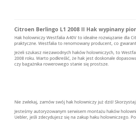
Citroen Berlingo L1 2008 II Hak wypinany pi
Hak holowniczy Westfalia A40V to idealne rozwiązanie dla Ci
praktyczne. Westfalia to renomowany producent, co gwarant
Jeżeli szukasz niezawodnych
haków holowniczych
, to Westf
2008 roku. Warto podkreślić, że hak jest doskonale dopasow
czy bagażnika rowerowego stanie się prostsze.
Nie zwlekaj, zamów swój hak holowniczy już dziś! Skorzysta
Jesteśmy autoryzowanym serwisem montażu haków holowniczyc
Uebler, jeśli zdecydujesz się na zakup haku holowniczego. P