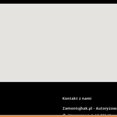
Kontakt z nami
Zamontujhak.pl - Autoryzowa
Szparagowa 4, 62-081 Wys