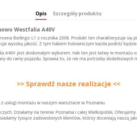
Opis
Szczegóły produktu
onowo Westfalia A40V
troena Berlingo L1 z rocznika 2008. Produkt ten charakteryzuje się
uje wysoką jakość. Z tym hakiem holowniczym każda podróż będzie 
alia A40V jest doskonałym wyborem. Hak ten jest łatwy w montażu or
any do ramy pojazdu. Sprawia to, że nie ma potrzeby dodatkowych 
>> Sprawdź nasze realizacje <<
j z usługi montażu w naszym warsztacie w Poznaniu.
h. Działamy na terenie Poznania i całej Wielkopolski. Oferujemy r
osiadamy tysiące zadowolonych klientów, którzy doceniają naszą jako