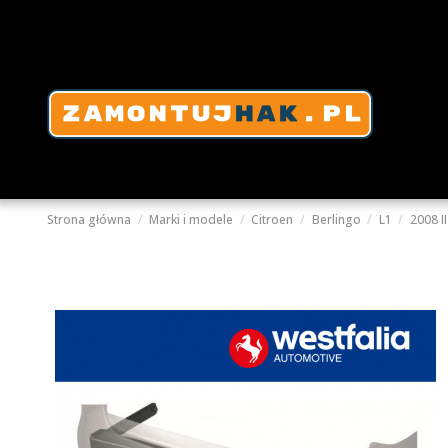
Strona główna
Marki i modele
Citroen
Berlingo
L1
2008 II