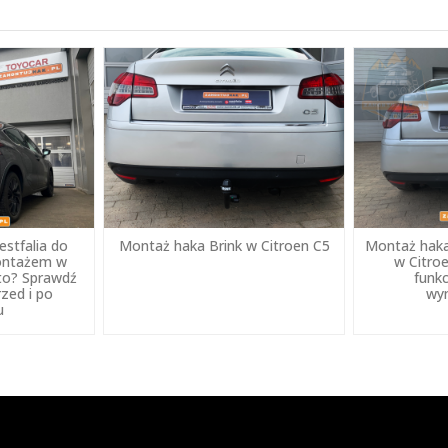
stfalia do
Montaż haka Brink w Citroen C5
Montaż haka
montażem w
w Citroe
to? Sprawdź
funkc
rzed i po
wy
u