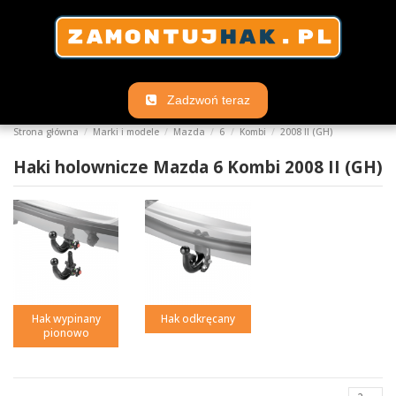
Zadzwoń teraz
Strona główna
Marki i modele
Mazda
6
Kombi
2008 II (GH)
Haki holownicze Mazda 6 Kombi 2008 II (GH)
Hak wypinany
Hak odkręcany
pionowo