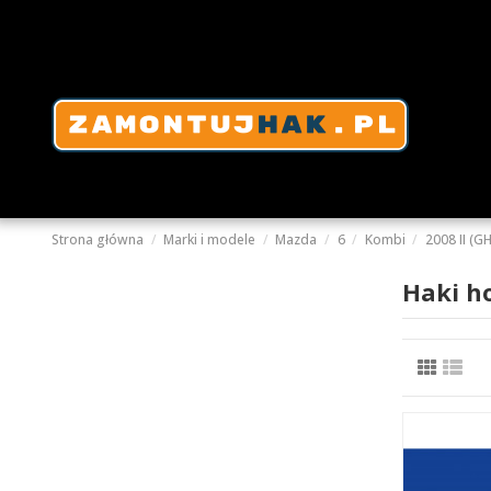
Strona główna
Marki i modele
Mazda
6
Kombi
2008 II (GH
Haki h