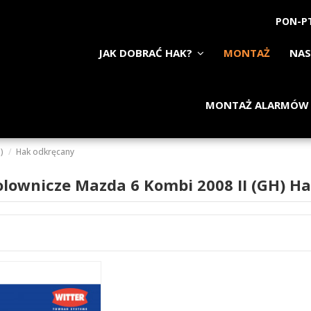
PON-PT
JAK DOBRAĆ HAK?
MONTAŻ
NAS
MONTAŻ ALARMÓW
)
Hak odkręcany
olownicze Mazda 6 Kombi 2008 II (GH) H