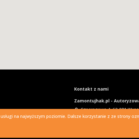
Kontakt z nami
Zamontujhak.pl - Autoryzowa
Szparagowa 4, 62-081 Wys
 usługi na najwyższym poziomie. Dalsze korzystanie z ze strony ozna
730 037 037
Ile kosztuje montaż haka?