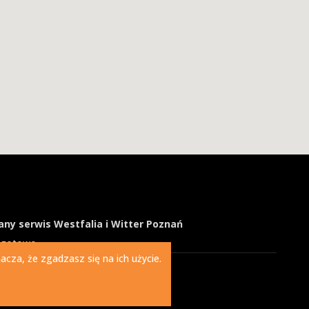
ny serwis Westfalia i Witter Poznań
ogotowo
cza, że zgadzasz się na ich użycie.