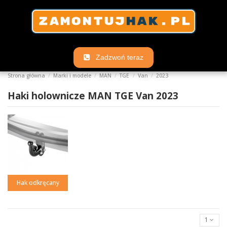
Zadzwoń teraz
Strona główna
Marki i modele
MAN
TGE
Van
2023
Haki holownicze MAN TGE Van 2023
Hak odkręcany
1