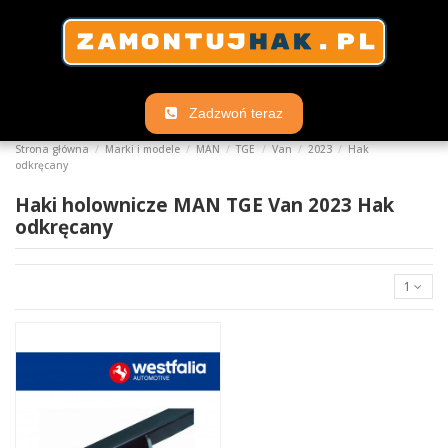
Zadzwoń teraz
Strona główna
Marki i modele
MAN
TGE
Van
2023
Hak
odkręcany
Haki holownicze MAN TGE Van 2023 Hak
odkręcany
1