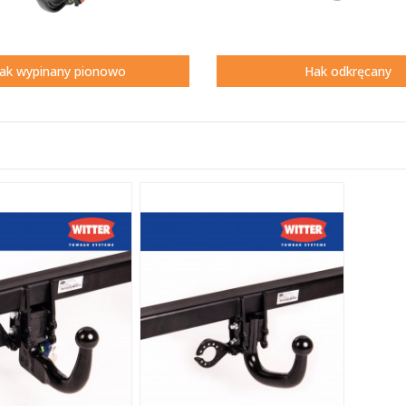
ak wypinany pionowo
Hak odkręcany