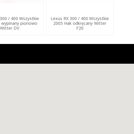
300 / 400 Wszystkie
Lexus RX 300 / 400 Wszystkie
 wypinany pionowo
2005 Hak odkręcany Witter
Witter DV
F20