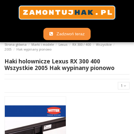
Zadzwoń teraz
Strona główna
Marki i modele
Lexus
RX 300 / 400
Wszystkie
2005
Hak wypinany pionowo
Haki holownicze Lexus RX 300 400
Wszystkie 2005 Hak wypinany pionowo
1