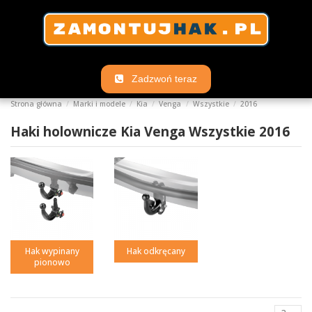
Zadzwoń teraz
Strona główna
Marki i modele
Kia
Venga
Wszystkie
2016
Haki holownicze Kia Venga Wszystkie 2016
Hak wypinany
Hak odkręcany
pionowo