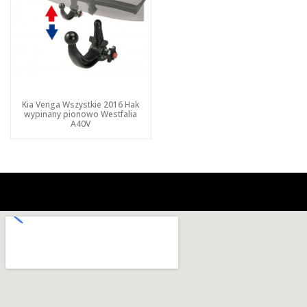
Kia Venga Wszystkie 2016 Hak
wypinany pionowo Westfalia
A40V