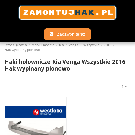
Zadzwoń teraz
Strona główna
Marki i modele
Kia
Venga
Wszystkie
2016
Hak wypinany pionowo
Haki holownicze Kia Venga Wszystkie 2016
Hak wypinany pionowo
1