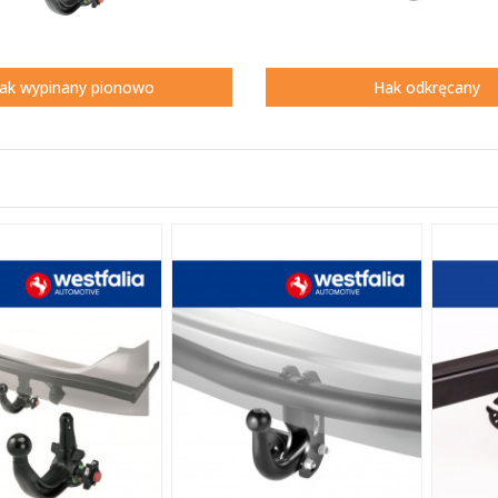
ak wypinany pionowo
Hak odkręcany