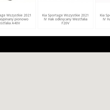
tage Wszystkie 2021
Kia Sportage Wszystkie 2021
Kia S
wypinany pionowo
IV Hak odkręcany Westfalia
IV H
stfalia A40V
F20V