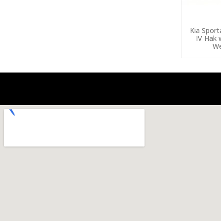
Kia Spor
IV Hak 
We