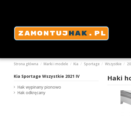
Strona główna
Marki i modele
Kia
Sportage
Wszystkie
20
Kia Sportage Wszystkie 2021 IV
Haki h
Hak wypinany pionowo
Hak odkręcany