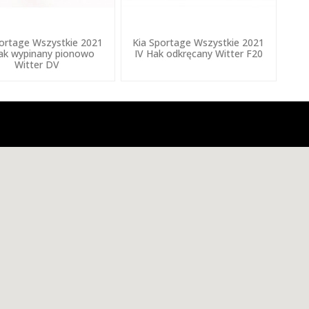
portage Wszystkie 2021
Kia Sportage Wszystkie 2021
ak wypinany pionowo
IV Hak odkręcany Witter F20
Witter DV