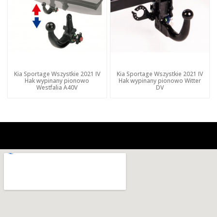
Kia Sportage Wszystkie 2021 IV
Kia Sportage Wszystkie 2021 IV
Hak wypinany pionowo
Hak wypinany pionowo Witter
Westfalia A40V
DV