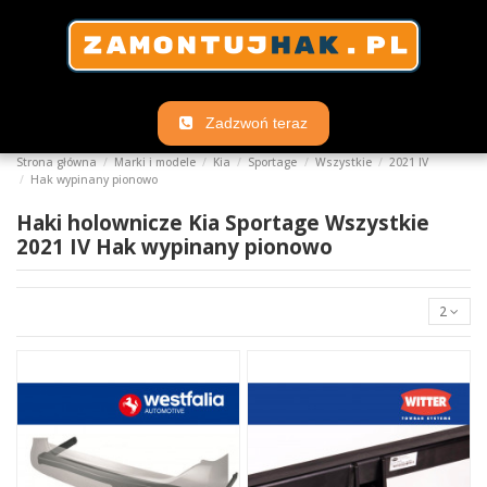
Zadzwoń teraz
Strona główna
Marki i modele
Kia
Sportage
Wszystkie
2021 IV
Hak wypinany pionowo
Haki holownicze Kia Sportage Wszystkie
2021 IV Hak wypinany pionowo
2