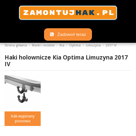
Zadzwoń teraz
Strona główna
Marki i modele
Kia
Optima
Limuzyna
2017 IV
Haki holownicze Kia Optima Limuzyna 2017
IV
Hak wypinany
pionowo