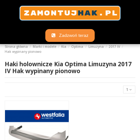
Zadzwoń teraz
Strona główna
Marki i modele
Kia
Optima
Limuzyna
2017 IV
Hak wypinany pionowo
Haki holownicze Kia Optima Limuzyna 2017
IV Hak wypinany pionowo
1