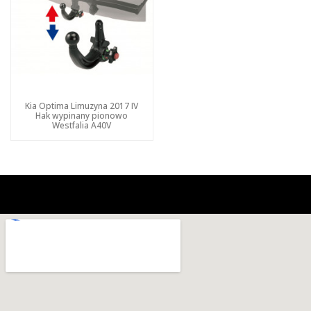
Kia Optima Limuzyna 2017 IV
Hak wypinany pionowo
Westfalia A40V