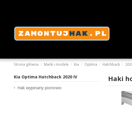
Strona główna
Marki i modele
Kia
Optima
Hatchback
202
Kia Optima Hatchback 2020 IV
Haki h
Hak wypinany pionowo