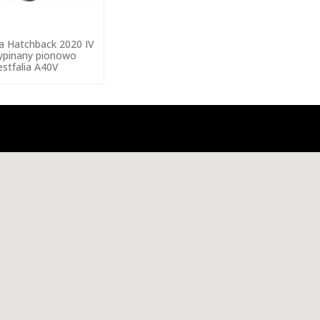
a Hatchback 2020 IV
ypinany pionowo
stfalia A40V