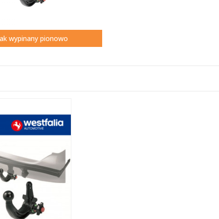
ak wypinany pionowo