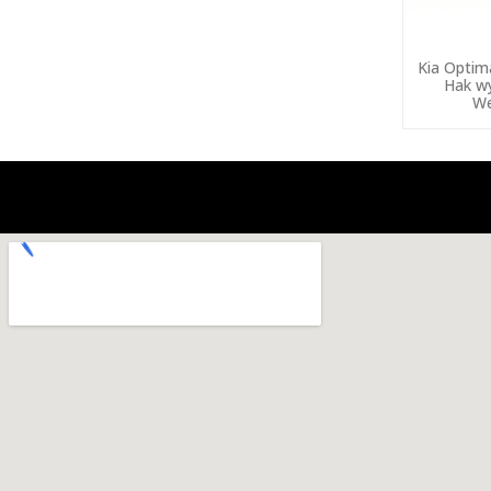
Kia Optim
Hak w
We