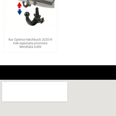
Kia Optima Hatchback 2020 IV
Hak wypinany pionowo
Westfalia A40V