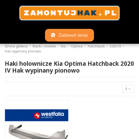
Zadzwoń teraz
Strona główna
Marki i modele
Kia
Optima
Hatchback
2020 IV
Hak wypinany pionowo
Haki holownicze Kia Optima Hatchback 2020
IV Hak wypinany pionowo
1