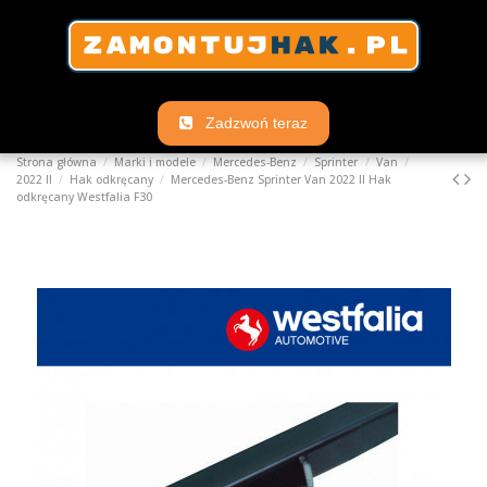
Zadzwoń teraz
Strona główna
Marki i modele
Mercedes-Benz
Sprinter
Van
2022 II
Hak odkręcany
Mercedes-Benz Sprinter Van 2022 II Hak
odkręcany Westfalia F30