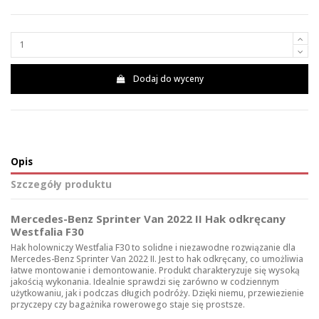
Dodaj do wyceny
Opis
Szczegóły produktu
Mercedes-Benz Sprinter Van 2022 II Hak odkręcany
Westfalia F30
Hak holowniczy Westfalia F30 to solidne i niezawodne rozwiązanie dla
Mercedes-Benz Sprinter Van 2022 II. Jest to hak odkręcany, co umożliwia
łatwe montowanie i demontowanie. Produkt charakteryzuje się wysoką
jakością wykonania. Idealnie sprawdzi się zarówno w codziennym
użytkowaniu, jak i podczas długich podróży. Dzięki niemu, przewiezienie
przyczepy czy bagażnika rowerowego staje się prostsze.