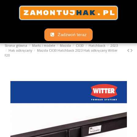
Zadzwoń teraz
Strona główna
Marki i modele
Mazda
CX30
Hatchback
2023
Hak odkręcany
Mazda CX30 Hatchback 2023 Hak odkręcany Witter
F20