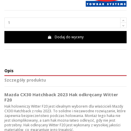
Dodaj do wyceny
Opis
Szczegóły produktu
Mazda CX30 Hatchback 2023 Hak odkręcany Witter
F20
Hak holowniczy Witter F20 jest idealnym wyborem dla właścicieli Mazdy
CX30 Hatchback z roku 2023. To solidne i niezawodne rozwiązanie, które
zapewnia bezpieczeństwo podczas holowania. Montaż tego haka nie
jest skomplikowany, a sam hak można łatwo odkręcić, gdy nie jest
potrzebny. Hak odkręcany Witter F20 jest wykonany z wysokiej jakości
materiałów, co gwarantuje jego trwałość.