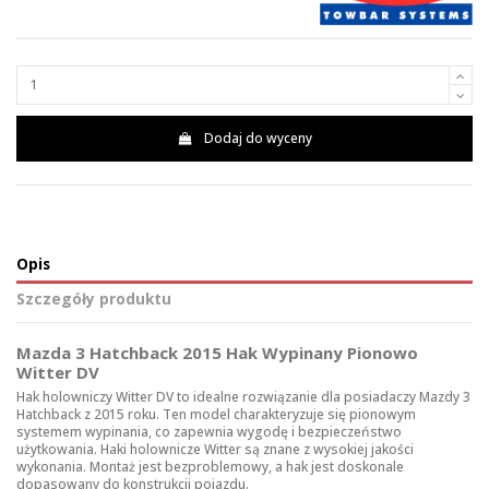
Dodaj do wyceny
Opis
Szczegóły produktu
Mazda 3 Hatchback 2015 Hak Wypinany Pionowo
Witter DV
Hak holowniczy Witter DV to idealne rozwiązanie dla posiadaczy Mazdy 3
Hatchback z 2015 roku. Ten model charakteryzuje się pionowym
systemem wypinania, co zapewnia wygodę i bezpieczeństwo
użytkowania.
Haki holownicze
Witter są znane z wysokiej jakości
wykonania. Montaż jest bezproblemowy, a hak jest doskonale
dopasowany do konstrukcji pojazdu.