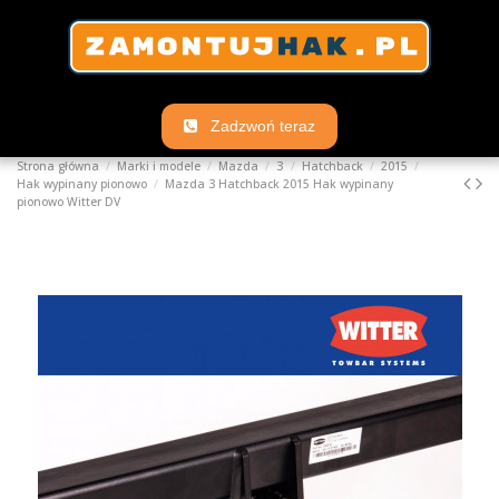
Zadzwoń teraz
Strona główna
Marki i modele
Mazda
3
Hatchback
2015
Hak wypinany pionowo
Mazda 3 Hatchback 2015 Hak wypinany
pionowo Witter DV