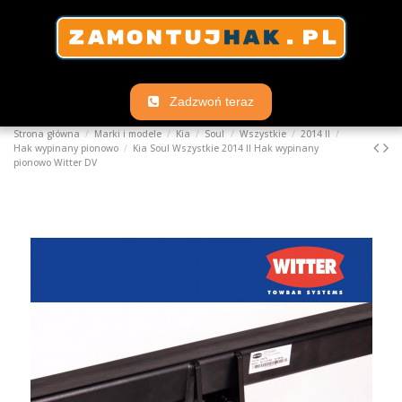
Zadzwoń teraz
Strona główna
Marki i modele
Kia
Soul
Wszystkie
2014 II
Hak wypinany pionowo
Kia Soul Wszystkie 2014 II Hak wypinany
pionowo Witter DV