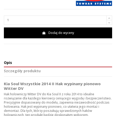
Dodaj do wyceny
Opis
Szczegóły produktu
Kia Soul Wszystkie 2014 II Hak wypinany pionowo
Witter DV
Hak holowniczy Witter DV do Kia Soul II z roku 2014 to idealne
rozwiązanie dla każdego kierowcy ceniącego wygodę i bezpieczeństwo.
Precyzyjnie dopasowany do modelu, zapewnia niezawodność podczas
holowania. Hak jest wypinany pionowo, co ułatwia jego montaż i
demontaż. Dla tych, którzy poszukują sprawdzonych
haków
holowniczych
, ten produkt będzie doskonałym wyborem.