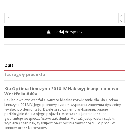
Dodaj do wyceny
Opis
Szczegóły produktu
Kia Optima Limuzyna 2018 IV Hak wypinany pionowo
Westfalia A40V
Hak holowniczy Westfalia A40V to idealne rozwiązanie dla Kia Optima
Limuzyna 2018 IV. Jego pionowy system wypinania zapewnia dyskretny
wygląd po demontażu. Dzięki precyzyjnemu wykonaniu, pasuje
perfekcyjnie do Twojego pojazdu. Mocowanie jest solidne, co
gwarantuje bezpieczeństwo załadunku. Montaż jest prosty i szybki.
Wybierając ten hak, zyskujesz pewność niezawodności. To produkt
ceniony przez kierowców.