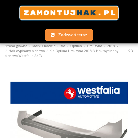
Zadzwoń teraz
Strona główna
Marki i modele
Kia
Optima
Limuzyna
2018 IV
Hak wypinany pionowo
Kia Optima Limuzyna 2018 IV Hak wypinany
pionowo Westfalia A40V