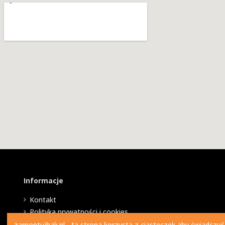
Informacje
Kontakt
Polityka prywatności i cookies
zamontujhak.pl - ta strona korzysta z ciasteczek aby świadczyć