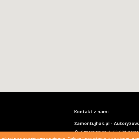
Kontakt z nami
Zamontujhak.pl - Autoryzowa
Szparagowa 4, 62-081 Wys
 usługi na najwyższym poziomie. Dalsze korzystanie z ze strony ozna