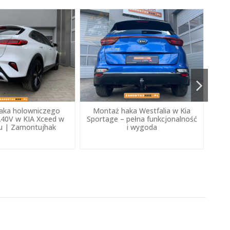
aka holowniczego
Montaż haka Westfalia w Kia
M
A40V w KIA Xceed w
Sportage – pełna funkcjonalność
u | Zamontujhak
i wygoda