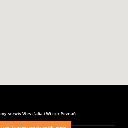
ny serwis Westfalia i Witter Poznań
ogotowo
cza, że zgadzasz się na ich użycie.