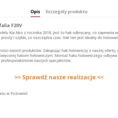
Opis
Szczegóły produktu
alia F20V
odelu Kia Niro z rocznika 2018. Jest to hak odkręcany, co zapewni
 prosty i szybki, co oszczędza czas. Hak ten jest idealny do holo
ości swoich produktów. Zakupując hak holowniczy z naszej oferty,
oświęconej
hakom holowniczym
. Montaż haku holowniczego odbywa 
 profesjonalizmowi naszych specjalistów.
>> Sprawdź nasze realizacje <<
tażu w Poznaniu!