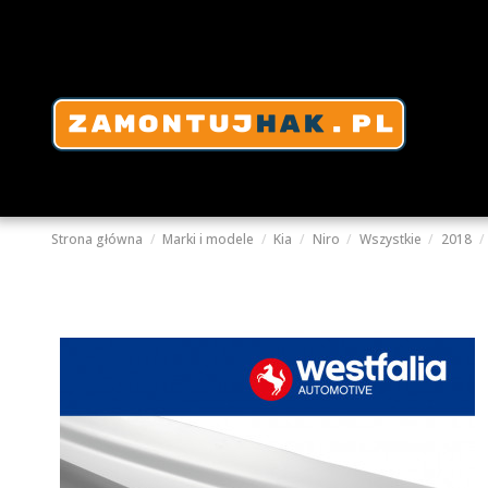
Strona główna
Marki i modele
Kia
Niro
Wszystkie
2018