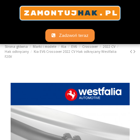
Zadzwoń teraz
Strona główna
Marki i modele
Kia
EV6
Crossover
2022 CV
Hak odkręcany
Kia EV6 Crossover 2022 CV Hak odkręcany Westfalia
F20V