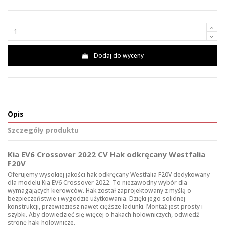
Dodaj do wyceny
Opis
Szczegóły produktu
Kia EV6 Crossover 2022 CV Hak odkręcany Westfalia
F20V
Oferujemy wysokiej jakości hak odkręcany Westfalia F20V dedykowany
dla modelu Kia EV6 Crossover 2022. To niezawodny wybór dla
wymagających kierowców. Hak został zaprojektowany z myślą o
bezpieczeństwie i wygodzie użytkowania. Dzięki jego solidnej
konstrukcji, przewieziesz nawet cięższe ładunki. Montaż jest prosty i
szybki. Aby dowiedzieć się więcej o hakach holowniczych, odwiedź
stronę
haki holownicze
.