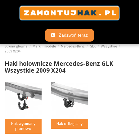
Zadzwoń teraz
Strona główna
Marki i modele
Mercedes-Benz
GLK
Wszystkie
2009 X204
Haki holownicze Mercedes-Benz GLK
Wszystkie 2009 X204
Hak wypinany
Hak odkręcany
pionowo