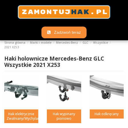
Zadzwoń teraz
Strona główna
Marki i modele
Mercedes-Benz
GLC
Wszystkie
2021 X253
Haki holownicze Mercedes-Benz GLC
Wszystkie 2021 X253
Hak elektrycznie
Hak wypinany
Hak odkręcany
Zwalniany/Wychylany
pionowo