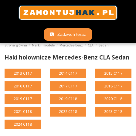
Zadzwoń teraz
Strona główna
Marki i modele
Mercedes-Benz
CLA
Sedan
Haki holownicze Mercedes-Benz CLA Sedan
2013 C117
2014 C117
2015 C117
2016 C117
2017 C117
2018 C117
2019 C117
2019 C118
2020 C118
2021 C118
2022 C118
2023 C118
2024 C118