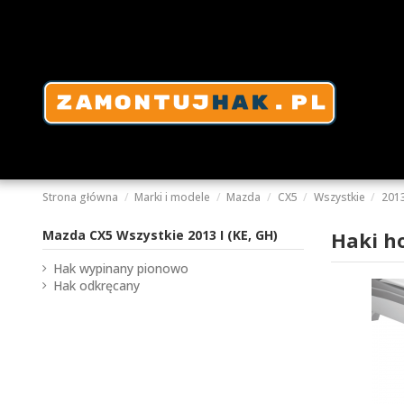
Strona główna
Marki i modele
Mazda
CX5
Wszystkie
2013
Mazda CX5 Wszystkie 2013 I (KE, GH)
Haki h
Hak wypinany pionowo
Hak odkręcany