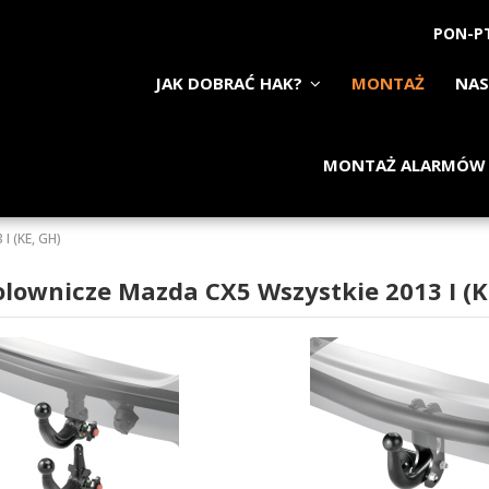
PON-PT
JAK DOBRAĆ HAK?
MONTAŻ
NAS
MONTAŻ ALARMÓW
 I (KE, GH)
olownicze Mazda CX5 Wszystkie 2013 I (K