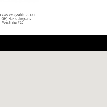
 CX5 Wszystkie 2013 I
, GH) Hak odkręcany
Westfalia F20