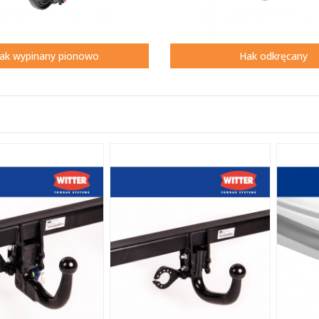
ak wypinany pionowo
Hak odkręcany