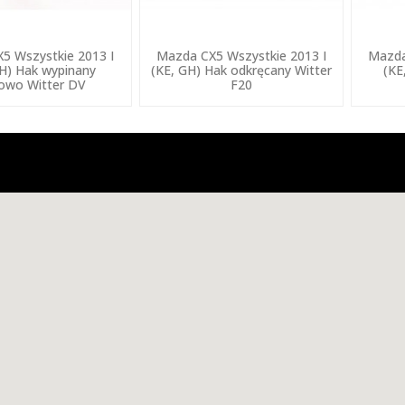
5 Wszystkie 2013 I
Mazda CX5 Wszystkie 2013 I
Mazda
GH) Hak wypinany
(KE, GH) Hak odkręcany Witter
(KE
owo Witter DV
F20