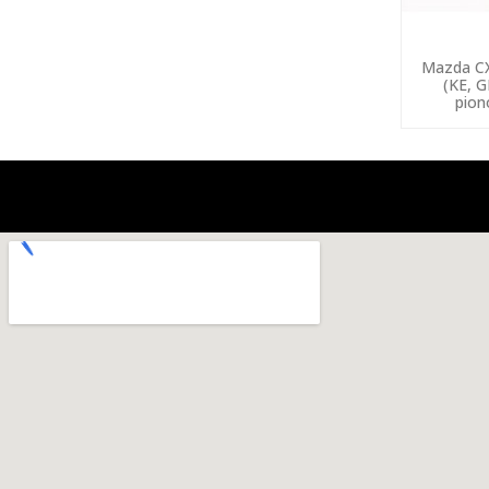
Mazda CX
(KE, 
pion