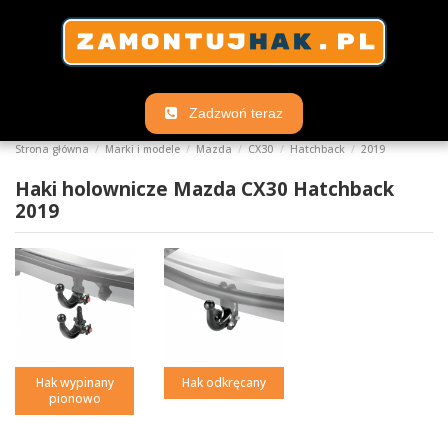
Zadzwoń teraz
Strona główna
Marki i modele
Mazda
CX30
Hatchback
2019
Haki holownicze Mazda CX30 Hatchback
2019
Hak wypinany
Hak odkręcany
pionowo