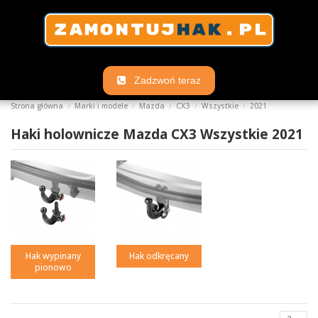
Zadzwoń teraz
Strona główna
Marki i modele
Mazda
CX3
Wszystkie
2021
Haki holownicze Mazda CX3 Wszystkie 2021
Hak wypinany
Hak odkręcany
pionowo