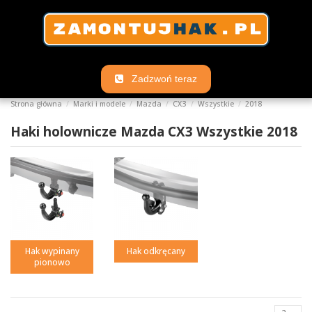
Zadzwoń teraz
Strona główna
Marki i modele
Mazda
CX3
Wszystkie
2018
Haki holownicze Mazda CX3 Wszystkie 2018
Hak wypinany
Hak odkręcany
pionowo