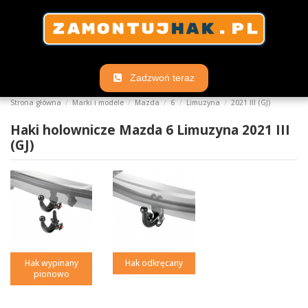
Zadzwoń teraz
Strona główna
Marki i modele
Mazda
6
Limuzyna
2021 III (GJ)
Haki holownicze Mazda 6 Limuzyna 2021 III
(GJ)
Hak wypinany
Hak odkręcany
pionowo