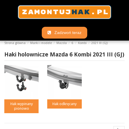
Zadzwoń teraz
Strona główna
Marki i modele
Mazda
6
Kombi
2021 III (GJ)
Haki holownicze Mazda 6 Kombi 2021 III (GJ)
Hak wypinany
Hak odkręcany
pionowo