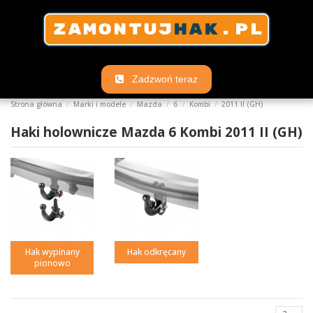
Zadzwoń teraz
Strona główna
Marki i modele
Mazda
6
Kombi
2011 II (GH)
Haki holownicze Mazda 6 Kombi 2011 II (GH)
Hak wypinany
Hak odkręcany
pionowo