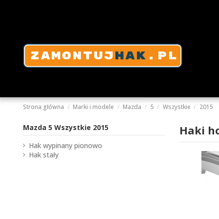
Strona główna
Marki i modele
Mazda
5
Wszystkie
2015
Mazda 5 Wszystkie 2015
Haki h
Hak wypinany pionowo
Hak stały