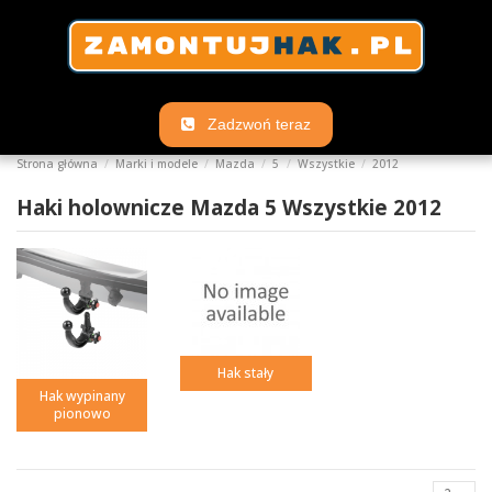
Zadzwoń teraz
Strona główna
Marki i modele
Mazda
5
Wszystkie
2012
Haki holownicze Mazda 5 Wszystkie 2012
Hak stały
Hak wypinany
pionowo