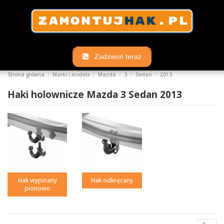
Zadzwoń teraz
Strona główna
Marki i modele
Mazda
3
Sedan
2013
Haki holownicze Mazda 3 Sedan 2013
Hak wypinany
Hak odkręcany
pionowo