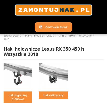
Zadzwoń teraz
Strona główna
Marki i modele
Lexus
RX 350 / 450 h
Wszystkie
2010
Haki holownicze Lexus RX 350 450 h
Wszystkie 2010
Hak wypinany
Hak odkręcany
pionowo