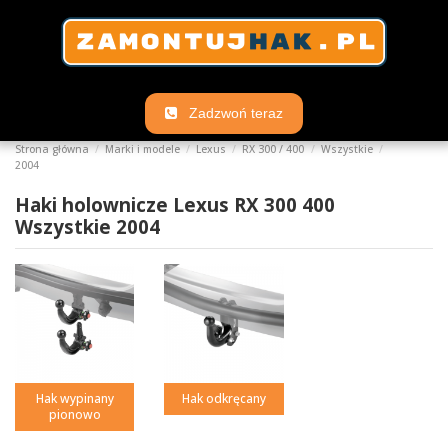
Zadzwoń teraz
Strona główna
Marki i modele
Lexus
RX 300 / 400
Wszystkie
2004
Haki holownicze Lexus RX 300 400
Wszystkie 2004
Hak wypinany
Hak odkręcany
pionowo