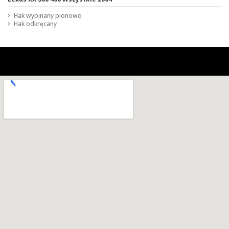
Hak wypinany pionowo
Hak odkręcany